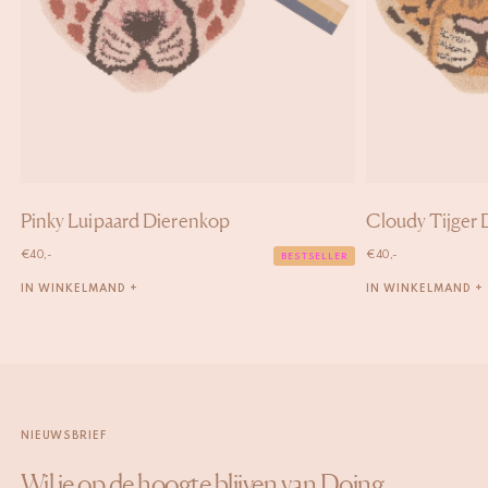
Pinky Luipaard Dierenkop
Cloudy Tijger
€
40,-
€
40,-
BESTSELLER
IN WINKELMAND +
IN WINKELMAND +
NIEUWSBRIEF
Wil je op de hoogte blijven van Doing