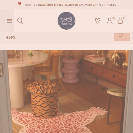
GRATIS VERZENDING BIJ BESTELLINGEN VAN MEER DAN €99 IN DE EU*
EEN SCHATKIST VOL IMPERFECTE EN LEUKE WOONACCESSOIRES
0
WE STREVEN ERNAAR JE ITEMS BINNEN 1 TOT 2 WERKDAGEN TE VERZENDEN
Pinky Luipaard Vloerkleed XL
AL ONZE PRODUCTEN ZIJN 100% HANDGEMAAKT
€
695,-
ONZE NIEUWE COLLECTIE SARI SARI IS NU VERKRIJGBAAR!
Shop
/
Vloerkleden
/
Pinky Luipaard Vloerkleed XL
WIJ ZIJN TROTS OP ONZE B CORP-CERTIFICERING!
GRATIS VERZENDING BIJ BESTELLINGEN VAN MEER DAN €99 IN DE EU*