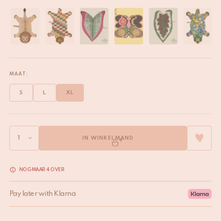
MAAT:
S
L
XL
IN WINKELMAND
NOG MAAR 4 OVER
Pay later with Klarna