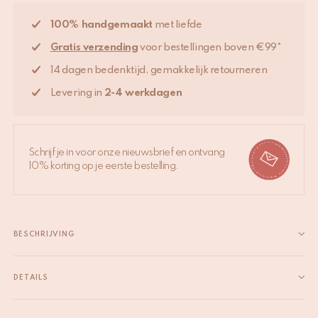
100% handgemaakt
met liefde
Gratis verzending
voor bestellingen boven €99*
14 dagen bedenktijd, gemakkelijk retourneren
Levering in
2-4 werkdagen
Schrijf je in voor onze nieuwsbrief en ontvang
10% korting op je eerste bestelling.
BESCHRIJVING
Introductie van de Pinky Luipaard Vloerkleed XL, een gedurfde
en levendige blikvanger voor je huis. Handgemaakt van 100%
DETAILS
wol, meet dit opvallende vloerkleed 250 x 160 x 2 cm en is
EAN
8720598645354
perfect om persoonlijkheid en warmte toe te voegen aan...