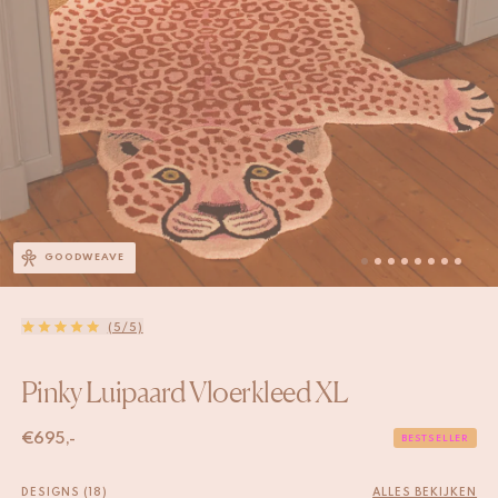
GOODWEAVE
(5/5)
Pinky Luipaard Vloerkleed XL
€
695,-
BESTSELLER
DESIGNS (18)
ALLES BEKIJKEN