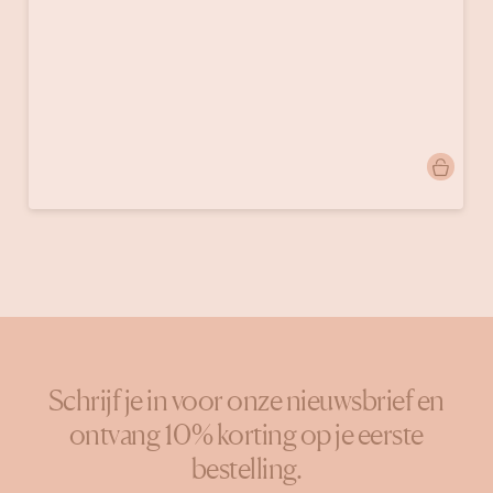
Bericht
_neufoctobre_
gepubliceerd
door
Schrijf je in voor onze nieuwsbrief en
ontvang 10% korting op je eerste
bestelling.