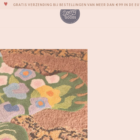
EEN SCHATKIST VOL IMPERFECTE EN LEUKE WOONACCESSOIRES
WE STREVEN ERNAAR JE ITEMS BINNEN 1 TOT 2 WERKDAGEN TE VERZE
AL ONZE PRODUCTEN ZIJN 100% HANDGEMAAKT
ONZE NIEUWE COLLECTIE SARI SARI IS NU VERKRIJGBAAR!
Josie Jardin Berenkl
€
695,-
WIJ ZIJN TROTS OP ONZE B CORP-CERTIFICERING!
GRATIS VERZENDING BIJ BESTELLINGEN VAN MEER DAN €99 IN DE EU