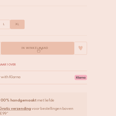
L
XL
IN WINKELMAND
AAR 1 OVER
r with Klarna
100% handgemaakt
met liefde
Gratis verzending
voor bestellingen boven
€99*