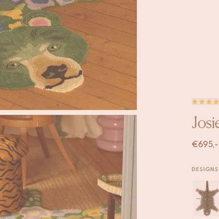
Josi
€
695,-
DESIGNS 