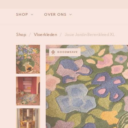
SHOP
OVER ONS
Shop
/
Vloerkleden
/
Josie Jardin Berenkleed XL
GOODWEAVE