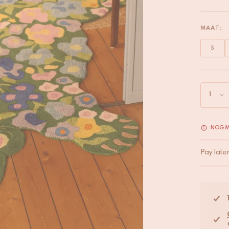
MAAT:
S
NOG M
Pay late