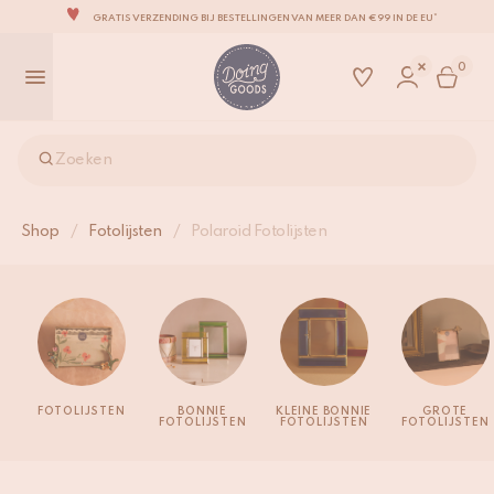
GRATIS VERZENDING BIJ BESTELLINGEN VAN MEER DAN €99 IN DE EU*
EEN SCHATKIST VOL IMPERFECTE EN LEUKE WOONACCESSOIRES
0
WE STREVEN ERNAAR JE ITEMS BINNEN 1 TOT 2 WERKDAGEN TE VERZENDEN
AL ONZE PRODUCTEN ZIJN 100% HANDGEMAAKT
ONZE NIEUWE COLLECTIE SARI SARI IS NU VERKRIJGBAAR!
Zoeken
WIJ ZIJN TROTS OP ONZE B CORP-CERTIFICERING!
GRATIS VERZENDING BIJ BESTELLINGEN VAN MEER DAN €99 IN DE EU*
Shop
/
Fotolijsten
/
Polaroid Fotolijsten
FOTOLIJSTEN
BONNIE
KLEINE BONNIE
GROTE
FOTOLIJSTEN
FOTOLIJSTEN
FOTOLIJSTEN