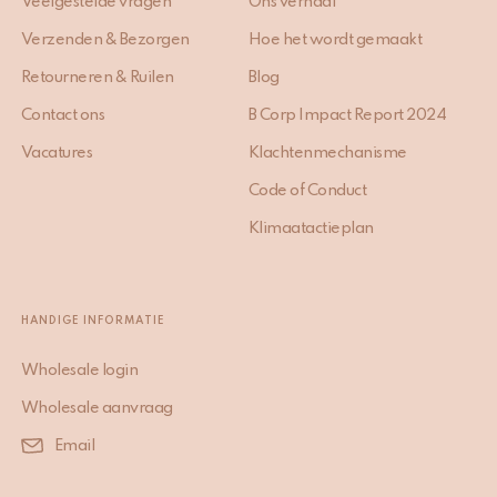
Veelgestelde vragen
Ons verhaal
Verzenden & Bezorgen
Hoe het wordt gemaakt
Retourneren & Ruilen
Blog
Contact ons
B Corp Impact Report 2024
Vacatures
Klachtenmechanisme
Code of Conduct
Klimaatactieplan
HANDIGE INFORMATIE
Wholesale login
Wholesale aanvraag
Email