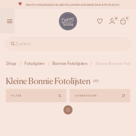
GRATIS VERZENDING BIJ BESTELLINGEN VAN MEER DAN €99 IN DE EU*
EEN SCHATKIST VOL IMPERFECTE EN LEUKE WOONACCESSOIRES
0
WE STREVEN ERNAAR JE ITEMS BINNEN 1 TOT 2 WERKDAGEN TE VERZENDEN
AL ONZE PRODUCTEN ZIJN 100% HANDGEMAAKT
ONZE NIEUWE COLLECTIE SARI SARI IS NU VERKRIJGBAAR!
Zoeken
WIJ ZIJN TROTS OP ONZE B CORP-CERTIFICERING!
GRATIS VERZENDING BIJ BESTELLINGEN VAN MEER DAN €99 IN DE EU*
Shop
/
Fotolijsten
/
Bonnie Fotolijsten
/
Kleine Bonnie Fotolij
Kleine Bonnie Fotolijsten
(0)
Sort
FILTER
by