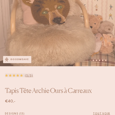
GOODWEAVE
(5/5)
Tapis Tête Archie Ours à Carreaux
€
40,-
DESIGNS (13)
TOUT VOIR