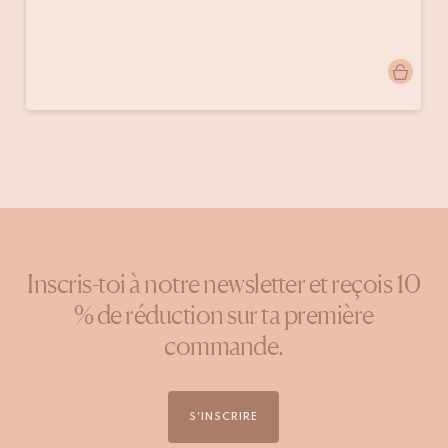
Publication
doinggoods
publiée
par
Inscris-toi à notre newsletter et reçois 10
% de réduction sur ta première
commande.
S'INSCRIRE