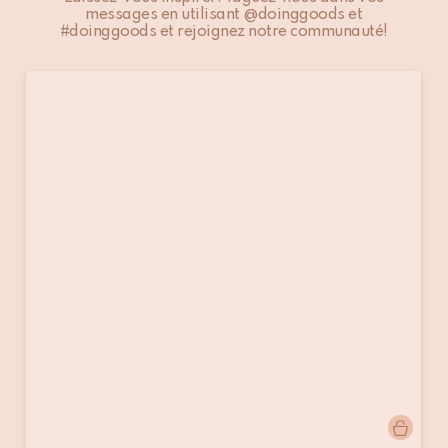
messages en utilisant @doinggoods et
#doinggoods et rejoignez notre communauté!
Publication
doinggoods