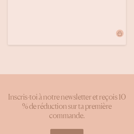
Publication
velvetkleurenvintage
publiée
par
Inscris-toi à notre newsletter et reçois 10
% de réduction sur ta première
commande.