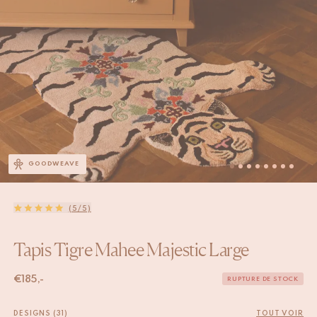
GOODWEAVE
(5/5)
Tapis Tigre Mahee Majestic Large
€
185,-
RUPTURE DE STOCK
DESIGNS (31)
TOUT VOIR