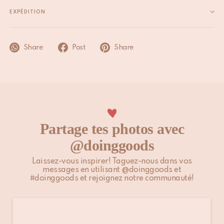
Dimensions
4 x 11 x 3 cm
EXPÉDITION
Nous nous efforçons d’expédier sous 1 à 2 jours ouvrables, sous
réserve que l’article soit en stock. Les commandes passées le
Share
Post
Share
week-end ou les jours fériés sont traitées le jour ouvrable
suivant. Les jours fériés et autres périodes de forte activité
peuvent influencer les délais mentionnés ci-dessus.
Veuillez noter que les clients situés en dehors de l’UE sont
responsables des droits de douane, taxes locales et éventuels
frais supplémentaires.
Partage tes photos avec
@doinggoods
Pour plus d’informations, veuillez consulter notre page
Expédition & Livraison
.
Laissez-vous inspirer! Taguez-nous dans vos
messages en utilisant @doinggoods et
#doinggoods et rejoignez notre communauté!