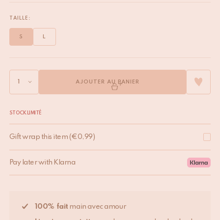
TAILLE:
S
L
AJOUTER AU PANIER
STOCK LIMITÉ
Gift wrap this item
(
€
0,99
)
Pay later with Klarna
100% fait
main avec amour