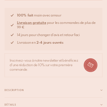
100% fait
main avec amour
Livraison gratuite
pour les commandes de plus de
99 €
14 jours pour changer d'avis et retour faci
Livraison en
2-4 jours ouvrés
Inscrivez-vous à notre newsletter et bénéficiez
d'une réduction de 10% sur votre première
commande.
DESCRIPTION
Ce plaid Pink Leopard Single est imprimé à la main avec des
blocs de bois sculptés et s’adapte à différents usages. Déposez-
DÉTAILS