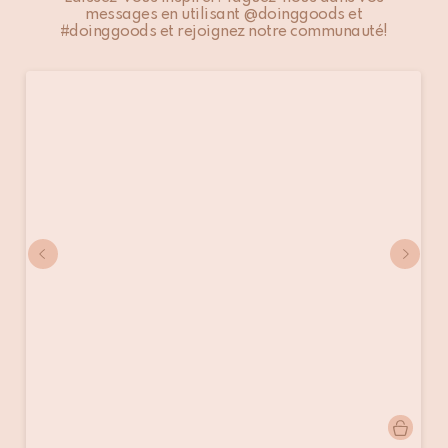
Ne pas nettoyer professionnellement à l'eau
messages en utilisant @doinggoods et
#doinggoods et rejoignez notre communauté!
Publication
@doinggoods