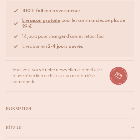
100% fait
main avec amour
Livraison gratuite
pour les commandes de plus de
99 €
14 jours pour changer d'avis et retour faci
Livraison en
2-4 jours ouvrés
Inscrivez-vous à notre newsletter et bénéficiez
d'une réduction de 10% sur votre première
commande.
DESCRIPTION
Ce pouf chic et compact mesure 50 x 50 x 50 cm, parfaitement
dimensionné pour compléter divers espaces. Arborant un
DÉTAILS
imprimé léopard audacieux, cette pièce polyvalente