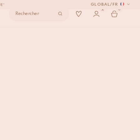
GLOBAL
/
FR
UE*
0
Rechercher
ONDE
VRÉS.
on Zodiaque Mini
AJOUTER AU PANIER
UE*