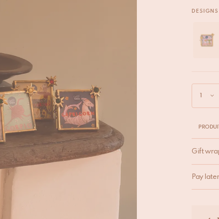
DESIGNS 
PRODUI
Gift wra
Pay late