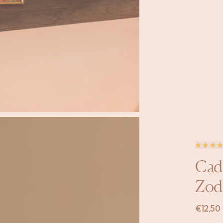
Cad
Zod
€
12,50