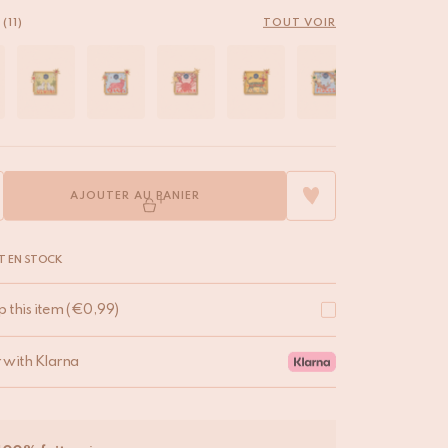
(11)
TOUT VOIR
AJOUTER AU PANIER
T EN STOCK
p this item
(
€
0,99
)
r with Klarna