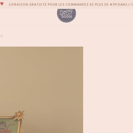
LIVRAISON GRATUITE POUR LES COMMANDES DE PLUS DE €99 DANS L'
LA MARQUE D’ACCESSOIRES POUR LA MAISON LA PLUS ADORABLE DU M
TOUS NOS PRODUITS SONT 100 % FAITS À LA MAIN
NOUS NOUS ENGAGEONS À EXPÉDIER VOS ARTICLES SOUS 1 À 2 JOURS OU
Cadre Photo Scorpi
ni
€
12,50
NOTRE NOUVELLE COLLECTION SARI SARI EST ENFIN DISPONIBLE !
OUS SOMMES FIERS D'ÊTRE CERTIFIÉS B CORP!
LIVRAISON GRATUITE POUR LES COMMANDES DE PLUS DE €99 DANS L'