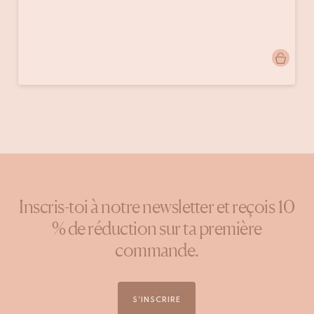
Publication
studiomooigedaan
publiée
par
Inscris-toi à notre newsletter et reçois 10
% de réduction sur ta première
commande.
S'INSCRIRE