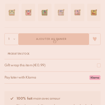
AJOUTER AU PANIER
PRODUIT EN STOCK
Gift wrap this item
(
€
0,99
)
Pay later with Klarna
100% fait
main avec amour