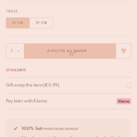
TAILLE:
31 CM
19 CM
AJOUTER AU PANIER
STOCK LIMITÉ
Gift wrap this item
(
€
0,99
)
Pay later with Klarna
100% fait
main avec amour