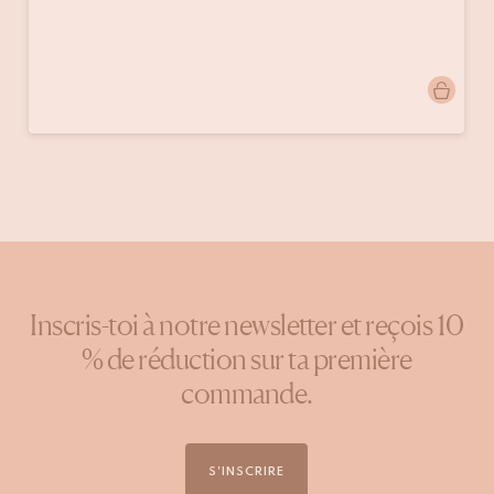
Publication
thehungrywarrior
publiée
par
Inscris-toi à notre newsletter et reçois 10
% de réduction sur ta première
commande.
S'INSCRIRE