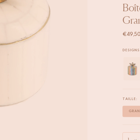
Boît
Gra
€
49,5
DESIGNS
TAILLE:
GRAN