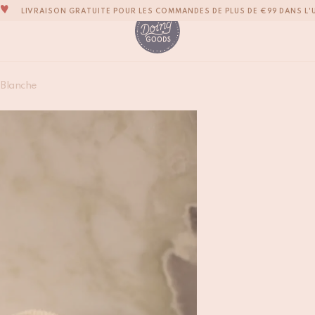
LA MARQUE D’ACCESSOIRES POUR LA MAISON LA PLUS ADORABLE DU M
TOUS NOS PRODUITS SONT 100 % FAITS À LA MAIN
NOUS NOUS ENGAGEONS À EXPÉDIER VOS ARTICLES SOUS 1 À 2 JOURS OU
Boîte de Cirque Que
NOTRE NOUVELLE COLLECTION SARI SARI EST ENFIN DISPONIBLE !
 Blanche
€
49,50
OUS SOMMES FIERS D'ÊTRE CERTIFIÉS B CORP!
LIVRAISON GRATUITE POUR LES COMMANDES DE PLUS DE €99 DANS L'