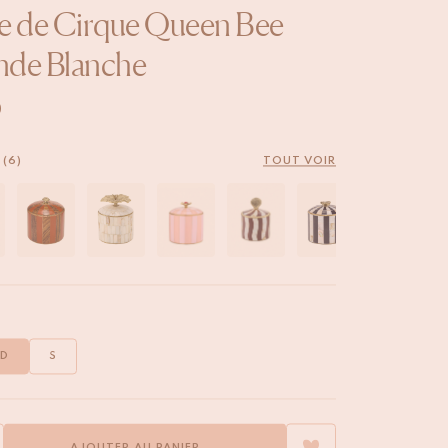
e de Cirque Queen Bee
nde Blanche
0
 (6)
TOUT VOIR
D
S