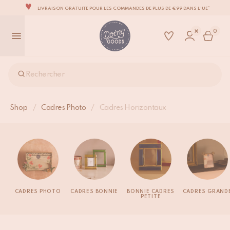
LIVRAISON GRATUITE POUR LES COMMANDES DE PLUS DE €99 DANS L'UE*
LA MARQUE D’ACCESSOIRES POUR LA MAISON LA PLUS ADORABLE DU MONDE
0
TOUS NOS PRODUITS SONT 100 % FAITS À LA MAIN
NOUS NOUS ENGAGEONS À EXPÉDIER VOS ARTICLES SOUS 1 À 2 JOURS OUVRÉS.
NOTRE NOUVELLE COLLECTION SARI SARI EST ENFIN DISPONIBLE !
Rechercher
OUS SOMMES FIERS D'ÊTRE CERTIFIÉS B CORP!
LIVRAISON GRATUITE POUR LES COMMANDES DE PLUS DE €99 DANS L'UE*
Shop
/
Cadres Photo
/
Cadres Horizontaux
CADRES PHOTO
CADRES BONNIE
BONNIE CADRES
CADRES GRAND
PETITE