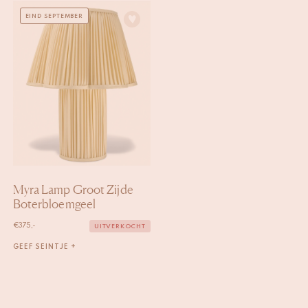
EIND SEPTEMBER
Myra Lamp Groot Zijde
Boterbloemgeel
€
375,-
UITVERKOCHT
GEEF SEINTJE +