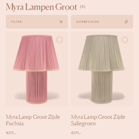
Myra Lampen Groot
(5)
Sort
FILTER
by
Myra Lamp Groot Zijde
Myra Lamp Groot Zijde
Fuchsia
Saliegroen
€
375,-
€
375,-