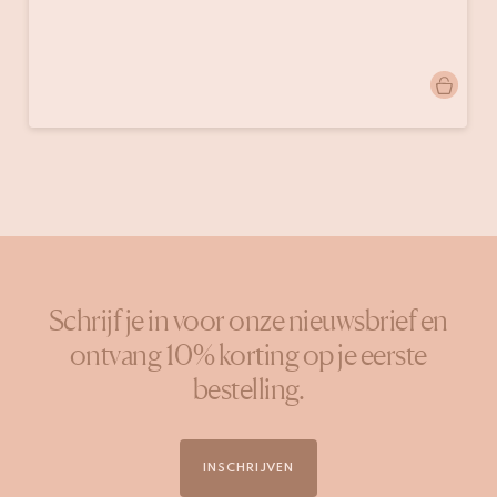
Bericht
lysiane_maison.marcel
gepubliceerd
door
Schrijf je in voor onze nieuwsbrief en
ontvang 10% korting op je eerste
bestelling.
INSCHRIJVEN