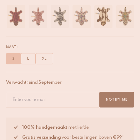
MAAT:
S
L
XL
Verwacht: eind September
NOTIFY ME
100% handgemaakt
met liefde
Gratis verzending
voor bestellingen boven €99*