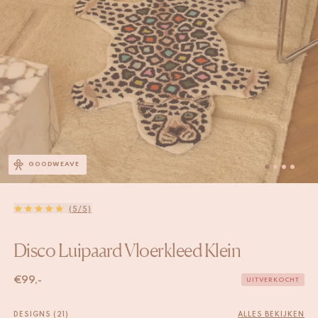
GOODWEAVE
(5/5)
Disco Luipaard Vloerkleed Klein
€
99,-
UITVERKOCHT
DESIGNS (21)
ALLES BEKIJKEN