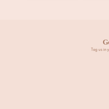
G
Tag us in