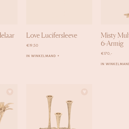
delaar
Love Lucifersleeve
Misty Mul
6-Armig
€
19,50
€
170,-
IN WINKELMAND +
IN WINKELMAN