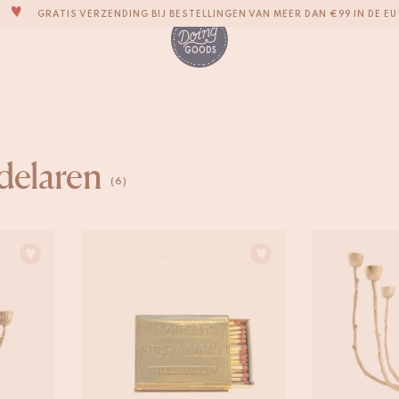
GRATIS VERZENDING BIJ BESTELLINGEN VAN MEER DAN €99 IN DE EU
EEN SCHATKIST VOL IMPERFECTE EN LEUKE WOONACCESSOIRES
WE STREVEN ERNAAR JE ITEMS BINNEN 1 TOT 2 WERKDAGEN TE VERZE
AL ONZE PRODUCTEN ZIJN 100% HANDGEMAAKT
ONZE NIEUWE COLLECTIE SARI SARI IS NU VERKRIJGBAAR!
WIJ ZIJN TROTS OP ONZE B CORP-CERTIFICERING!
delaren
GRATIS VERZENDING BIJ BESTELLINGEN VAN MEER DAN €99 IN DE EU
(6)