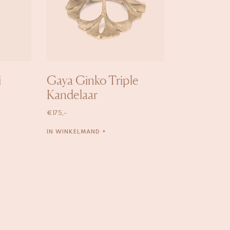
i
Gaya Ginko Triple
Kandelaar
€
175,-
IN WINKELMAND +