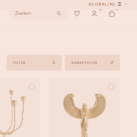
GLOBAL
/
NL
*
0
Zoeken
NDEN
Sort
*
by
FILTER