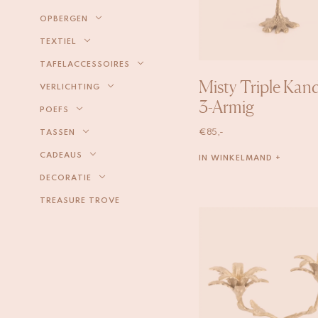
OPBERGEN
TEXTIEL
TAFELACCESSOIRES
Misty Triple Kan
VERLICHTING
3-Armig
POEFS
€
85,-
TASSEN
CADEAUS
IN WINKELMAND +
DECORATIE
TREASURE TROVE