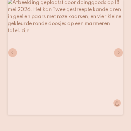
Bericht
doinggoods
gepubliceerd
door