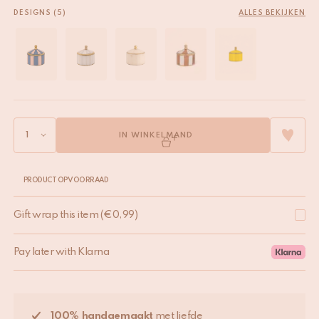
DESIGNS (5)
ALLES BEKIJKEN
IN WINKELMAND
PRODUCT OP VOORRAAD
Gift wrap this item
(
€
0,99
)
Pay later with Klarna
100% handgemaakt
met liefde