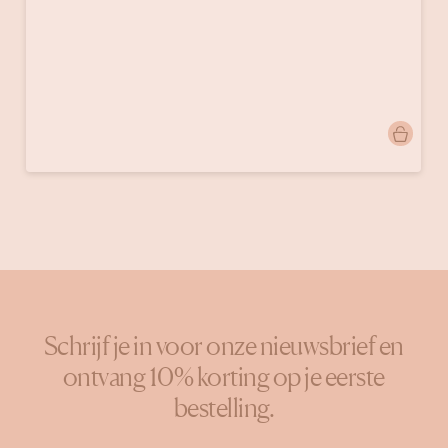
Bericht
doinggoods
gepubliceerd
door
Schrijf je in voor onze nieuwsbrief en
ontvang 10% korting op je eerste
bestelling.