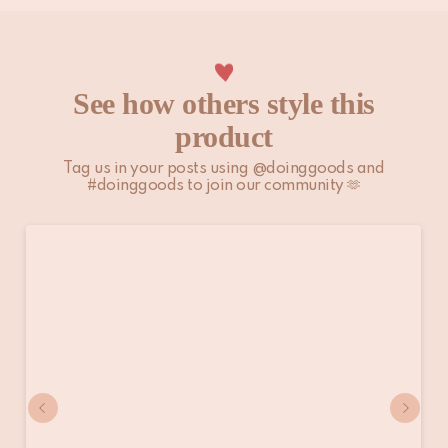
beïnvloeden.
Houd er rekening mee dat niet-EU-klanten zelf
verantwoordelijk zijn voor eventuele invoerrechten, lokale
See how others style this
belastingen en toeslagen.
product
Bekijk onze
Verzenden & Bezorgen
pagina voor meer
Tag us in your posts using @doinggoods and
informatie.
#doinggoods to join our community 🫶