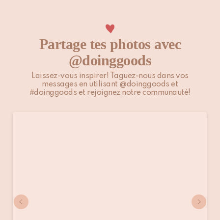
Veuillez noter que les clients situés en dehors de l’UE sont
responsables des droits de douane, taxes locales et éventuels
frais supplémentaires.
Partage tes photos avec
@doinggoods
Pour plus d’informations, veuillez consulter notre page
Expédition & Livraison
.
Laissez-vous inspirer! Taguez-nous dans vos
messages en utilisant @doinggoods et
#doinggoods et rejoignez notre communauté!