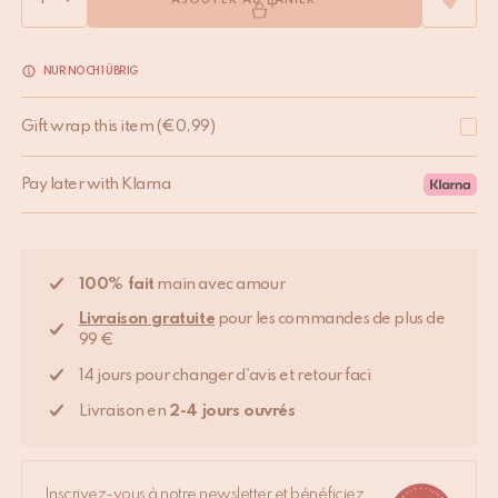
AJOUTER AU PANIER
NUR NOCH 1 ÜBRIG
Gift wrap this item
(
€
0,99
)
Pay later with Klarna
100% fait
main avec amour
Livraison gratuite
pour les commandes de plus de
99 €
14 jours pour changer d'avis et retour faci
Livraison en
2-4 jours ouvrés
Inscrivez-vous à notre newsletter et bénéficiez