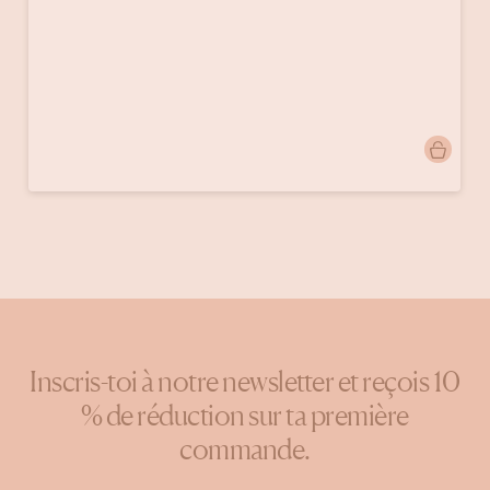
Publication
doinggoods
publiée
par
Inscris-toi à notre newsletter et reçois 10
% de réduction sur ta première
commande.