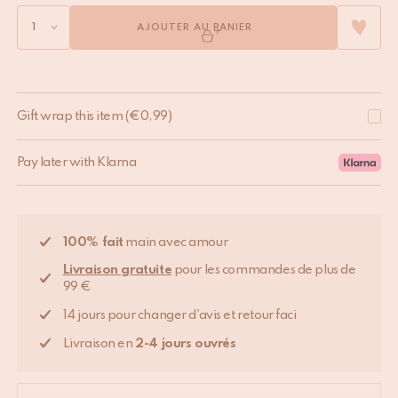
AJOUTER AU PANIER
Gift wrap this item
(
€
0,99
)
Pay later with Klarna
100% fait
main avec amour
Livraison gratuite
pour les commandes de plus de
99 €
14 jours pour changer d'avis et retour faci
Livraison en
2-4 jours ouvrés