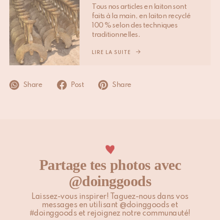
peuvent influencer les délais mentionnés ci-dessus.
Tous nos articles en laiton sont
faits à la main, en laiton recyclé
Veuillez noter que les clients situés en dehors de l’UE sont
100 % selon des techniques
traditionnelles.
responsables des droits de douane, taxes locales et éventuels
frais supplémentaires.
LIRE LA SUITE
Pour plus d’informations, veuillez consulter notre page
Expédition & Livraison
.
Share
Post
Share
Partage tes photos avec
@doinggoods
Laissez-vous inspirer! Taguez-nous dans vos
messages en utilisant @doinggoods et
#doinggoods et rejoignez notre communauté!