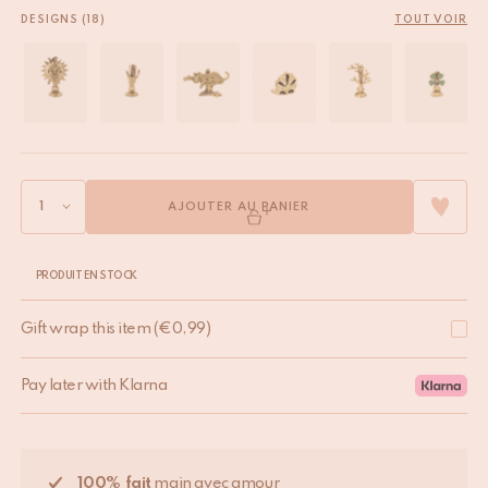
DESIGNS (18)
TOUT VOIR
AJOUTER AU PANIER
PRODUIT EN STOCK
Gift wrap this item
(
€
0,99
)
Pay later with Klarna
100% fait
main avec amour