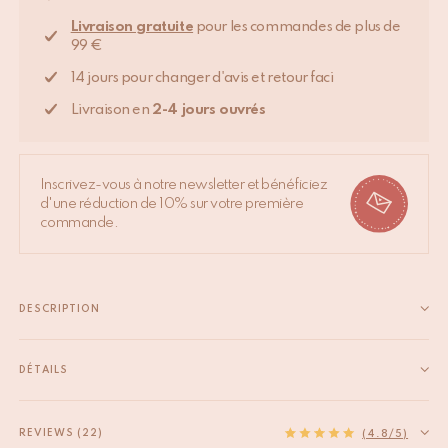
Livraison gratuite
pour les commandes de plus de
99 €
14 jours pour changer d'avis et retour faci
Livraison en
2-4 jours ouvrés
Inscrivez-vous à notre newsletter et bénéficiez
d'une réduction de 10% sur votre première
commande.
DESCRIPTION
Plongez dans l'atmosphère tropicale avec le Porte-mémo
Marlin Palm. Ce porte-mémo amusant en forme de palmier est
DÉTAILS
là pour conserver vos meilleurs souvenirs ou pour placer des
EAN
8720598645859
cartes de visite pour votre prochain dîner. Le Porte-mémo
HS code
74198090
REVIEWS (22)
(4.8/5)
Marlin Palm est entièrement...