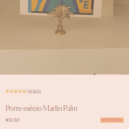
(4.8/5)
Porte-mémo Marlin Palm
€
12,50
BEST-SELLER