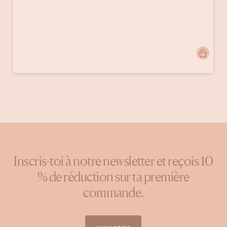
Publication
mijnhuijs
publiée
par
Inscris-toi à notre newsletter et reçois 10
% de réduction sur ta première
commande.