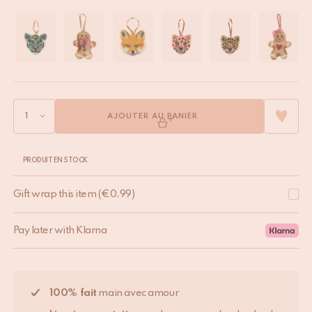
AJOUTER AU PANIER
PRODUIT EN STOCK
Gift wrap this item
(
€
0,99
)
Pay later with Klarna
100% fait
main avec amour