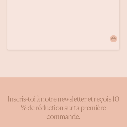
Publication
emmamango
publiée
par
Inscris-toi à notre newsletter et reçois 10
% de réduction sur ta première
commande.