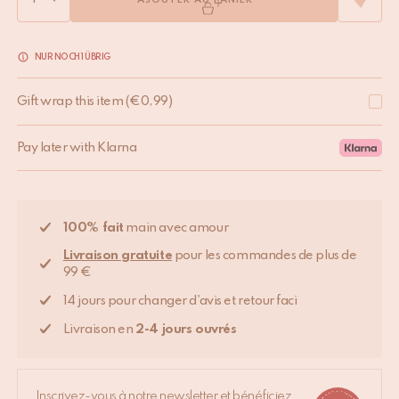
AJOUTER AU PANIER
NUR NOCH 1 ÜBRIG
Gift wrap this item
(
€
0,99
)
Pay later with Klarna
100% fait
main avec amour
Livraison gratuite
pour les commandes de plus de
99 €
14 jours pour changer d'avis et retour faci
Livraison en
2-4 jours ouvrés
Inscrivez-vous à notre newsletter et bénéficiez