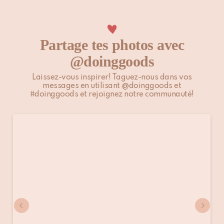
Veuillez noter que les clients situés en dehors de l’UE sont
responsables des droits de douane, taxes locales et éventuels
frais supplémentaires.
Partage tes photos avec
@doinggoods
Pour plus d’informations, veuillez consulter notre page
Expédition & Livraison
.
Laissez-vous inspirer! Taguez-nous dans vos
messages en utilisant @doinggoods et
#doinggoods et rejoignez notre communauté!