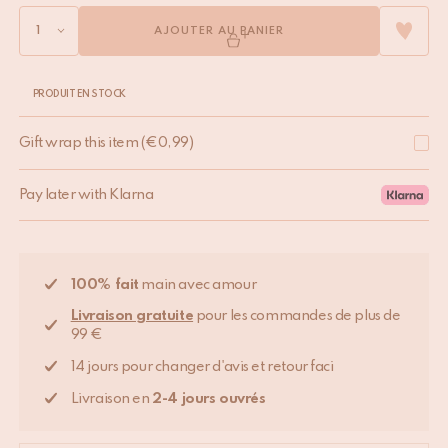
AJOUTER AU PANIER
PRODUIT EN STOCK
Gift wrap this item
(
€
0,99
)
Pay later with Klarna
100% fait
main avec amour
Livraison gratuite
pour les commandes de plus de
99 €
14 jours pour changer d'avis et retour faci
Livraison en
2-4 jours ouvrés