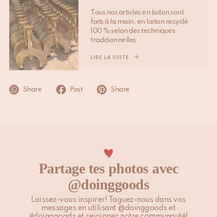
peuvent influencer les délais mentionnés ci-dessus.
Tous nos articles en laiton sont
faits à la main, en laiton recyclé
Veuillez noter que les clients situés en dehors de l’UE sont
100 % selon des techniques
traditionnelles.
responsables des droits de douane, taxes locales et éventuels
frais supplémentaires.
LIRE LA SUITE
Pour plus d’informations, veuillez consulter notre page
Expédition & Livraison
.
Share
Post
Share
Partage tes photos avec
@doinggoods
Laissez-vous inspirer! Taguez-nous dans vos
messages en utilisant @doinggoods et
#doinggoods et rejoignez notre communauté!