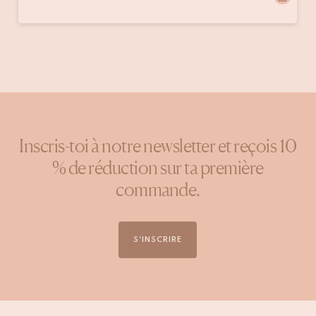
Publication
emmamango
publiée
par
Inscris-toi à notre newsletter et reçois 10
% de réduction sur ta première
commande.
S'INSCRIRE