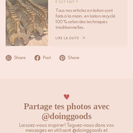
suivant. Les jours fériés et autres périodes de forte activité
C'EST FAIT ?
peuvent influencer les délais mentionnés ci-dessus.
Tous nos articles en laiton sont
faits à la main, en laiton recyclé
Veuillez noter que les clients situés en dehors de l’UE sont
100 % selon des techniques
traditionnelles.
responsables des droits de douane, taxes locales et éventuels
frais supplémentaires.
LIRE LA SUITE
Pour plus d’informations, veuillez consulter notre page
Expédition & Livraison
.
Share
Post
Share
Partage tes photos avec
@doinggoods
Laissez-vous inspirer! Taguez-nous dans vos
messages en utilisant @doinggoods et