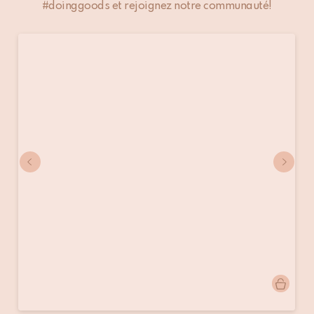
#doinggoods et rejoignez notre communauté!
Publication
jolien.lindeboom
publiée