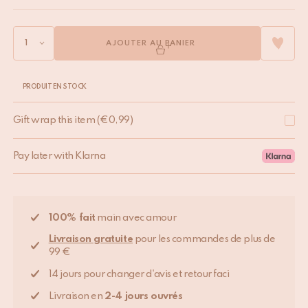
AJOUTER AU PANIER
PRODUIT EN STOCK
Gift wrap this item
(
€
0,99
)
Pay later with Klarna
100% fait
main avec amour
Livraison gratuite
pour les commandes de plus de
99 €
14 jours pour changer d'avis et retour faci
Livraison en
2-4 jours ouvrés