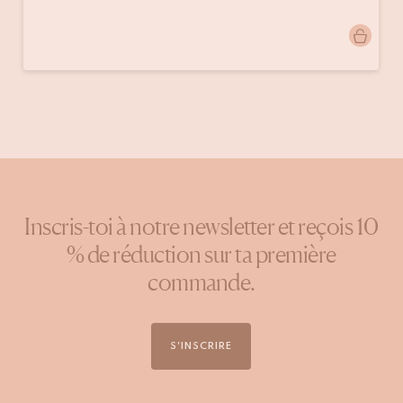
Publication
i_am_styling
publiée
par
Inscris-toi à notre newsletter et reçois 10
% de réduction sur ta première
commande.
S'INSCRIRE