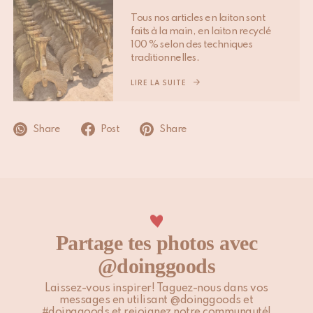
peuvent influencer les délais mentionnés ci-dessus.
Tous nos articles en laiton sont
faits à la main, en laiton recyclé
Veuillez noter que les clients situés en dehors de l’UE sont
100 % selon des techniques
traditionnelles.
responsables des droits de douane, taxes locales et éventuels
frais supplémentaires.
LIRE LA SUITE
Pour plus d’informations, veuillez consulter notre page
Expédition & Livraison
.
Share
Post
Share
Partage tes photos avec
@doinggoods
Laissez-vous inspirer! Taguez-nous dans vos
messages en utilisant @doinggoods et
#doinggoods et rejoignez notre communauté!