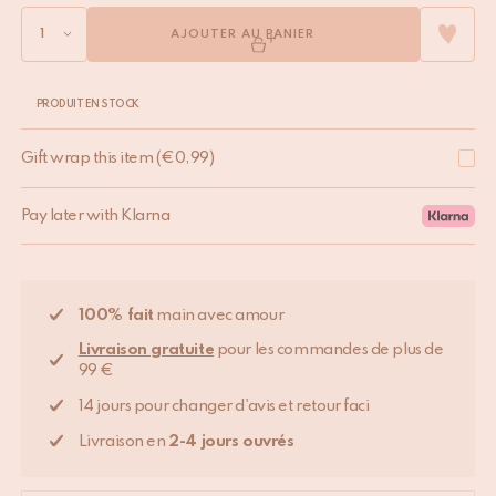
AJOUTER AU PANIER
PRODUIT EN STOCK
Gift wrap this item
(
€
0,99
)
Pay later with Klarna
100% fait
main avec amour
Livraison gratuite
pour les commandes de plus de
99 €
14 jours pour changer d'avis et retour faci
Livraison en
2-4 jours ouvrés