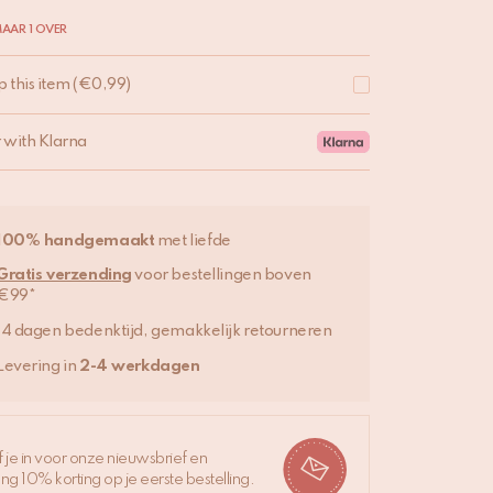
AAR 1 OVER
p this item
(
€
0,99
)
r with Klarna
100% handgemaakt
met liefde
Gratis verzending
voor bestellingen boven
€99*
14 dagen bedenktijd, gemakkelijk retourneren
Levering in
2-4 werkdagen
jf je in voor onze nieuwsbrief en
ng 10% korting op je eerste bestelling.