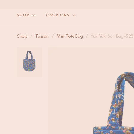
SHOP
OVER ONS
Shop
/
Tassen
/
Mini Tote Bag
/
Yuki Yuki Sari Bag -528