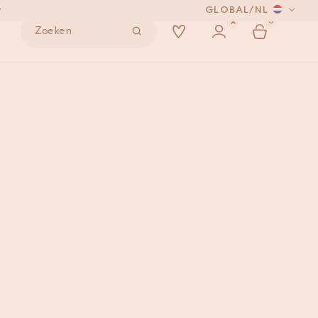
GLOBAL
/
NL
*
0
Zoeken
NDEN
528
IN WINKELMAND
*