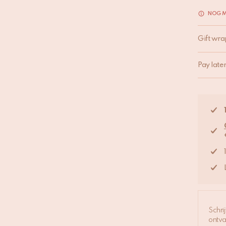
NOG M
Gift wra
Pay late
Schri
ontva