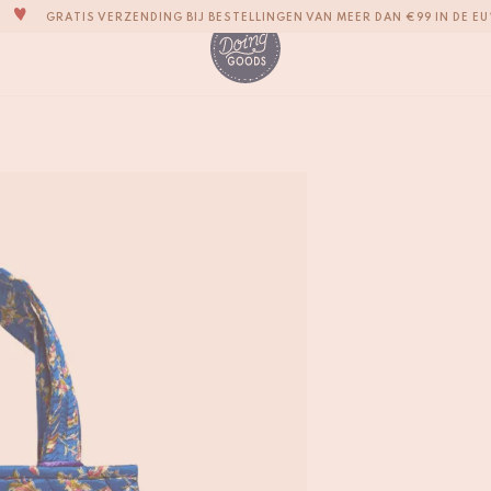
GRATIS VERZENDING BIJ BESTELLINGEN VAN MEER DAN €99 IN DE EU
EEN SCHATKIST VOL IMPERFECTE EN LEUKE WOONACCESSOIRES
WE STREVEN ERNAAR JE ITEMS BINNEN 1 TOT 2 WERKDAGEN TE VERZE
AL ONZE PRODUCTEN ZIJN 100% HANDGEMAAKT
Yuki Yuki Sari Bag -
€
24,-
ONZE NIEUWE COLLECTIE SARI SARI IS NU VERKRIJGBAAR!
WIJ ZIJN TROTS OP ONZE B CORP-CERTIFICERING!
GRATIS VERZENDING BIJ BESTELLINGEN VAN MEER DAN €99 IN DE EU