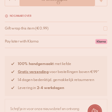
IN WINKELMAND
NOG MAAR 1 OVER
Gift wrap this item
(
€
0,99
)
Pay later with Klarna
100% handgemaakt
met liefde
Gratis verzending
voor bestellingen boven €99*
14 dagen bedenktijd, gemakkelijk retourneren
Levering in
2-4 werkdagen
Schrijf je in voor onze nieuwsbrief en ontvang