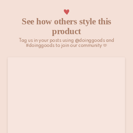
Houd er rekening mee dat niet-EU-klanten zelf
verantwoordelijk zijn voor eventuele invoerrechten, lokale
See how others style this
belastingen en toeslagen.
product
Bekijk onze
Verzenden & Bezorgen
pagina voor meer
Tag us in your posts using @doinggoods and
informatie.
#doinggoods to join our community 🫶