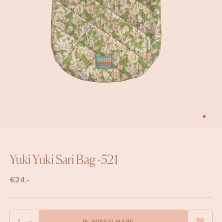
Yuki Yuki Sari Bag -521
€
24,-