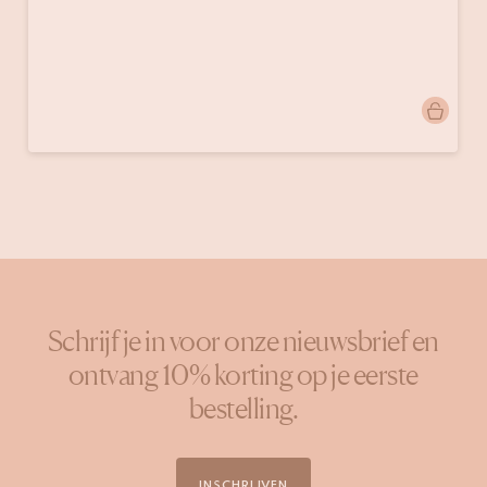
Bericht
doinggoods
gepubliceerd
door
Schrijf je in voor onze nieuwsbrief en
ontvang 10% korting op je eerste
bestelling.
INSCHRIJVEN