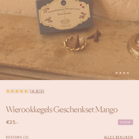
(4.8/5)
Wierookkegels Geschenkset Mango
€
25,-
NIEUW
DESIGNS (2)
ALLES BEKIJKEN