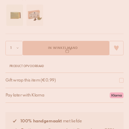
IN WINKELMAND
PRODUCT OP VOORRAAD
Gift wrap this item
(
€
0,99
)
Pay later with Klarna
100% handgemaakt
met liefde