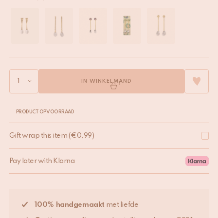
IN WINKELMAND
PRODUCT OP VOORRAAD
Gift wrap this item
(
€
0,99
)
Pay later with Klarna
100% handgemaakt
met liefde