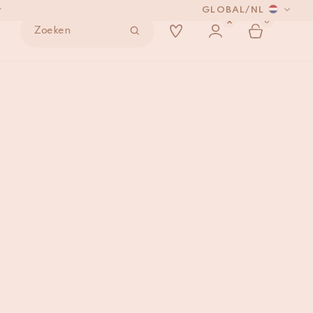
*
GLOBAL
/
NL
0
Zoeken
NDEN
aak
IN WINKELMAND
*