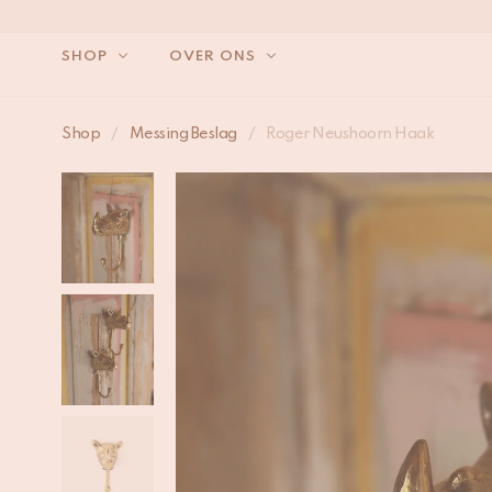
SHOP
OVER ONS
Shop
/
Messing Beslag
/
Roger Neushoorn Haak