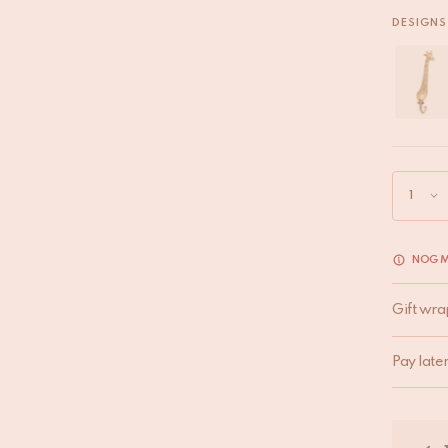
DESIGNS
NOG M
Gift wra
Pay late