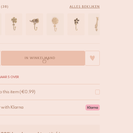
 (38)
ALLES BEKIJKEN
IN WINKELMAND
AAR 5 OVER
p this item
(
€
0,99
)
r with Klarna