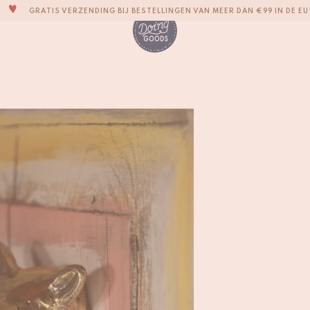
GRATIS VERZENDING BIJ BESTELLINGEN VAN MEER DAN €99 IN DE EU
EEN SCHATKIST VOL IMPERFECTE EN LEUKE WOONACCESSOIRES
WE STREVEN ERNAAR JE ITEMS BINNEN 1 TOT 2 WERKDAGEN TE VERZE
AL ONZE PRODUCTEN ZIJN 100% HANDGEMAAKT
Roger Neushoorn H
ONZE NIEUWE COLLECTIE SARI SARI IS NU VERKRIJGBAAR!
€
37,50
WIJ ZIJN TROTS OP ONZE B CORP-CERTIFICERING!
GRATIS VERZENDING BIJ BESTELLINGEN VAN MEER DAN €99 IN DE EU