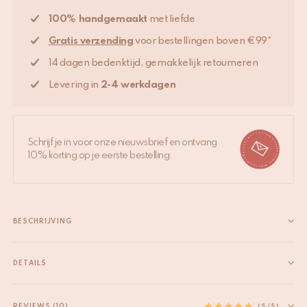
100% handgemaakt
met liefde
Gratis verzending
voor bestellingen boven €99*
14 dagen bedenktijd, gemakkelijk retourneren
Levering in
2-4 werkdagen
Schrijf je in voor onze nieuwsbrief en ontvang
10% korting op je eerste bestelling.
BESCHRIJVING
Pyar Hart Circusdoosje Medium Geel – Liefdevol en speels
opbergen Breng een vrolijke, romantische sfeer in huis met het
DETAILS
Pyar Hart Circusdoosje Medium in Geel. Dit bijzondere
EAN
8720598647754
opbergdoosje combineert een speels circuspatroon met een
HS code
74198090
REVIEWS (10)