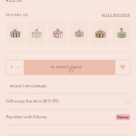
€
22,50
DESIGNS (8)
ALLES BEKIJKEN
IN WINKELMAND
PRODUCT OP VOORRAAD
Gift wrap this item
(
€
0,99
)
Pay later with Klarna