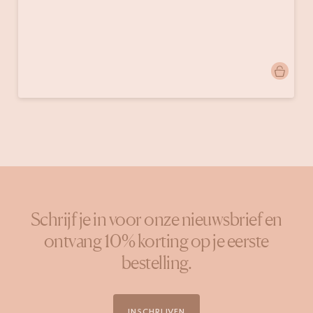
Bericht
emmamango
gepubliceerd
door
Schrijf je in voor onze nieuwsbrief en
ontvang 10% korting op je eerste
bestelling.
INSCHRIJVEN