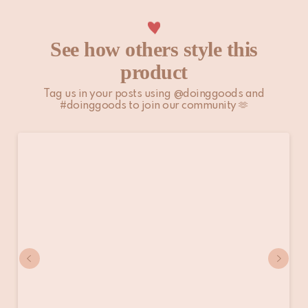
Houd er rekening mee dat niet-EU-klanten zelf
verantwoordelijk zijn voor eventuele invoerrechten, lokale
See how others style this
belastingen en toeslagen.
product
Bekijk onze
Verzenden & Bezorgen
pagina voor meer
Tag us in your posts using @doinggoods and
informatie.
#doinggoods to join our community 🫶