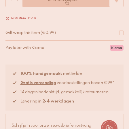
IN WINKELMAND
NOG MAAR 1 OVER
Gift wrap this item
(
€
0,99
)
Pay later with Klarna
100% handgemaakt
met liefde
Gratis verzending
voor bestellingen boven €99*
14 dagen bedenktijd, gemakkelijk retourneren
Levering in
2-4 werkdagen
Schrijf je in voor onze nieuwsbrief en ontvang