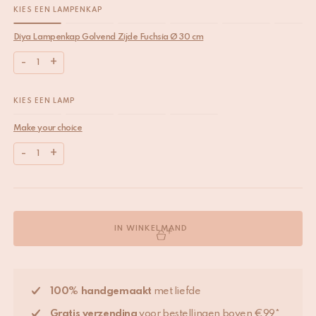
KIES EEN LAMPENKAP
Diya Lampenkap Golvend Zijde Fuchsia Ø 30 cm
-
+
KIES EEN LAMP
Make your choice
-
+
IN WINKELMAND
100% handgemaakt
met liefde
Gratis verzending
voor bestellingen boven €99*