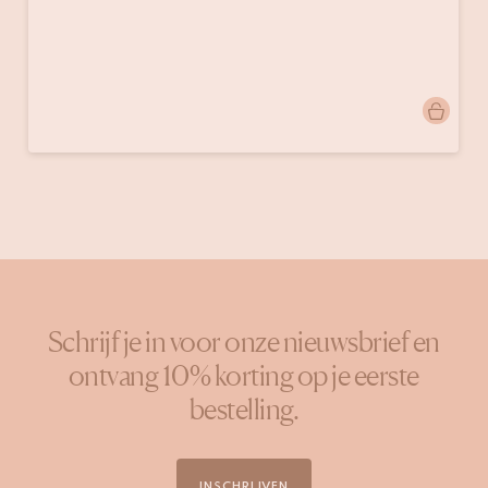
Bericht
emmamango
gepubliceerd
door
Schrijf je in voor onze nieuwsbrief en
ontvang 10% korting op je eerste
bestelling.
INSCHRIJVEN