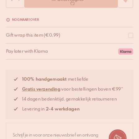
IN WINKELMAND
NOG MAAR 1 OVER
Gift wrap this item
(
€
0,99
)
Pay later with Klarna
100% handgemaakt
met liefde
Gratis verzending
voor bestellingen boven €99*
14 dagen bedenktijd, gemakkelijk retourneren
Levering in
2-4 werkdagen
Schrijf je in voor onze nieuwsbrief en ontvang