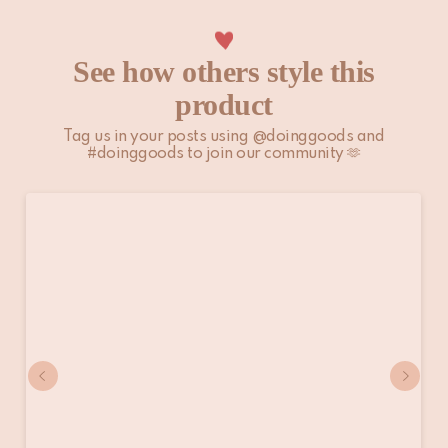
Houd er rekening mee dat niet-EU-klanten zelf
verantwoordelijk zijn voor eventuele invoerrechten, lokale
See how others style this
belastingen en toeslagen.
product
Bekijk onze
Verzenden & Bezorgen
pagina voor meer
Tag us in your posts using @doinggoods and
informatie.
#doinggoods to join our community 🫶