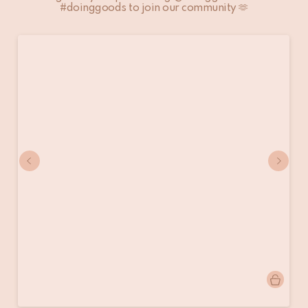
#doinggoods to join our community 🫶
Bericht
doinggoods
gepubliceerd