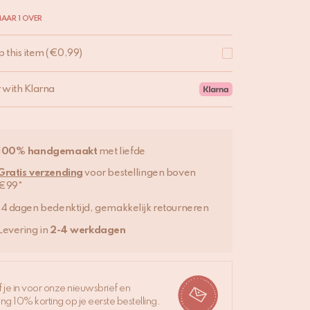
AAR 1 OVER
p this item
(
€
0,99
)
r with Klarna
100% handgemaakt
met liefde
Gratis verzending
voor bestellingen boven
€99*
14 dagen bedenktijd, gemakkelijk retourneren
Levering in
2-4 werkdagen
jf je in voor onze nieuwsbrief en
ng 10% korting op je eerste bestelling.