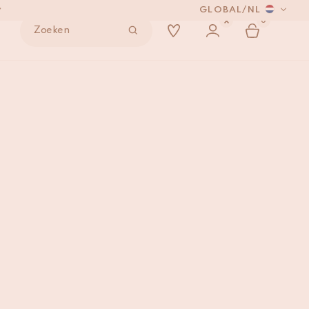
GLOBAL
/
NL
*
0
Zoeken
NDEN
008
IN WINKELMAND
*