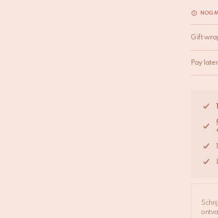
NOG M
Gift wra
Pay late
Schri
ontva