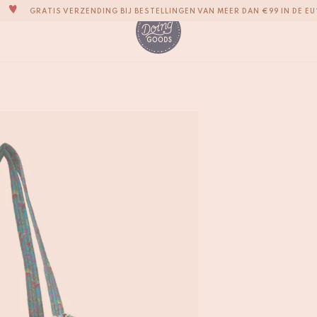
GRATIS VERZENDING BIJ BESTELLINGEN VAN MEER DAN €99 IN DE EU
EEN SCHATKIST VOL IMPERFECTE EN LEUKE WOONACCESSOIRES
WE STREVEN ERNAAR JE ITEMS BINNEN 1 TOT 2 WERKDAGEN TE VERZE
AL ONZE PRODUCTEN ZIJN 100% HANDGEMAAKT
Ava Ava Sari Bag -
€
89,-
ONZE NIEUWE COLLECTIE SARI SARI IS NU VERKRIJGBAAR!
WIJ ZIJN TROTS OP ONZE B CORP-CERTIFICERING!
GRATIS VERZENDING BIJ BESTELLINGEN VAN MEER DAN €99 IN DE EU