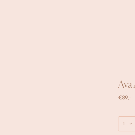
Ava 
€
89,-