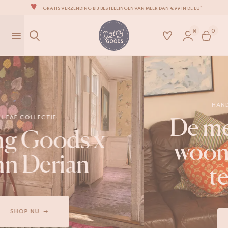
GRATIS VERZENDING BIJ BESTELLINGEN VAN MEER DAN €99 IN DE EU*
EEN SCHATKIST VOL IMPERFECTE EN LEUKE WOONACCESSOIRES
0
WE STREVEN ERNAAR JE ITEMS BINNEN 1 TOT 2 WERKDAGEN TE VERZENDEN
AL ONZE PRODUCTEN ZIJN 100% HANDGEMAAKT
ONZE NIEUWE COLLECTIE SARI SARI IS NU VERKRIJGBAAR!
WIJ ZIJN TROTS OP ONZE B CORP-CERTIFICERING!
GRATIS VERZENDING BIJ BESTELLINGEN VAN MEER DAN €99 IN DE EU*
HANDGEMAAKT MET LIEFDE
De meest loveable
woonaccessoires
ter wereld
SHOP NU