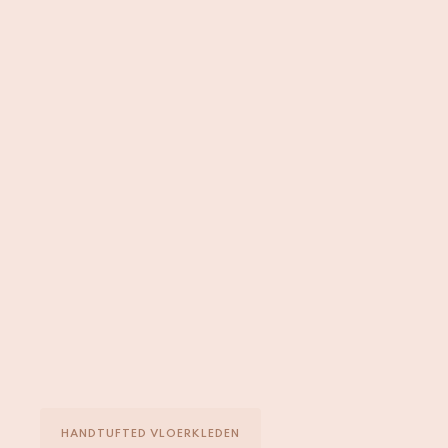
Ontdek hoe het is gemaakt
HANDTUFTED VLOERKLEDEN